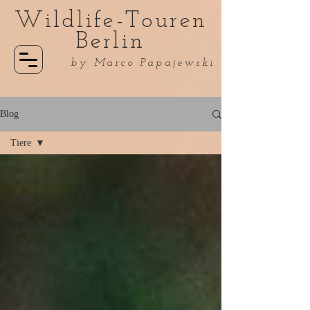
Wildlife-Touren
Berlin
by Marco Papajewski
Blog
Tiere
Alle
Beiträge
Tiere
Wie
unterscheiden
sich...
Reisen