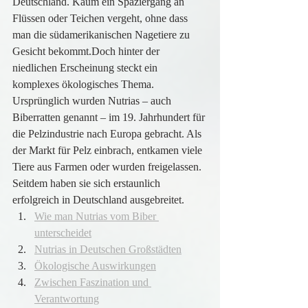
Deutschland. Kaum ein Spaziergang an 
Flüssen oder Teichen vergeht, ohne dass 
man die südamerikanischen Nagetiere zu 
Gesicht bekommt.Doch hinter der 
niedlichen Erscheinung steckt ein 
komplexes ökologisches Thema. 
Ursprünglich wurden Nutrias – auch 
Biberratten genannt – im 19. Jahrhundert für 
die Pelzindustrie nach Europa gebracht. Als 
der Markt für Pelz einbrach, entkamen viele 
Tiere aus Farmen oder wurden freigelassen. 
Seitdem haben sie sich erstaunlich 
erfolgreich in Deutschland ausgebreitet.
Wie man Nutrias vom Biber 
unterscheidet
Nutrias in Deutschen Großstädten
Ökologische Auswirkungen
Zwischen Faszination und 
Verantwortung