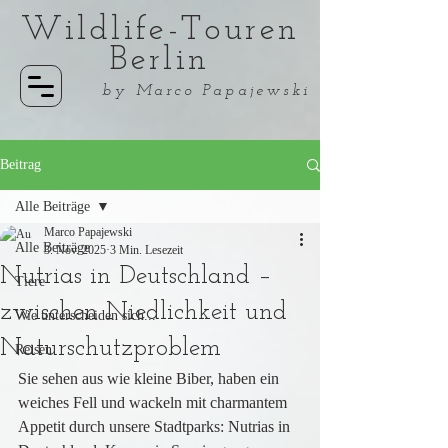
Wildlife-Touren
Berlin
by Marco Papajewski
Beitrag
Alle Beiträge
Marco Papajewski
Alle Beiträge
3. Nov. 2025
3 Min. Lesezeit
Nutrias in Deutschland –
Tiere
zwischen Niedlichkeit und
Wie unterscheiden sich...
Naturschutzproblem
Reisen
Sie sehen aus wie kleine Biber, haben ein 
weiches Fell und wackeln mit charmantem 
Appetit durch unsere Stadtparks: Nutrias in 