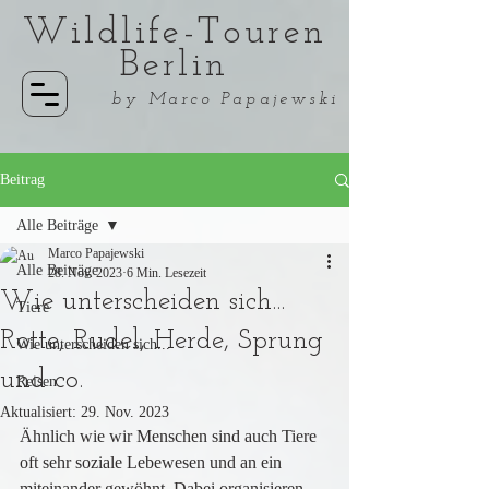
Wildlife-Touren
Berlin
by Marco Papajewski
Beitrag
Alle Beiträge
Marco Papajewski
Alle Beiträge
28. Nov. 2023
6 Min. Lesezeit
Wie unterscheiden sich...
Tiere
Rotte, Rudel, Herde, Sprung
Wie unterscheiden sich...
und co.
Reisen
Aktualisiert:
29. Nov. 2023
Ähnlich wie wir Menschen sind auch Tiere 
oft sehr soziale Lebewesen und an ein 
miteinander gewöhnt. Dabei organisieren 