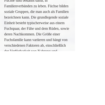
Füchse sind bekannt dafür, in 
Familienverbänden zu leben. Füchse bilden 
soziale Gruppen, die man auch als Familien 
bezeichnen kann. Die grundlegende soziale 
Einheit besteht typischerweise aus einem 
Fuchspaar, der Fähe und dem Rüden, sowie 
deren Nachkommen. Die Größe einer 
Fuchsfamilie kann variieren und hängt von 
verschiedenen Faktoren ab, einschließlich 
der Verfügbarkeit von Nahrung und 
Lebensraum. Eine Ähnlichkeit zum 
familiären Zusammenleben von Wölfen ist 
durchaus vorhanden, handelt es sich bei 
beiden Tierarten schließlich um Hundeartige.
In der Regel kümmert sich das Fuchspaar 
gemeinsam um die Aufzucht der Jungen. 
Die Jungen, auch als Welpen oder 
Fuchskinder bezeichnet, werden in einem 
Bau oder einer Fuchshöhle großgezogen.