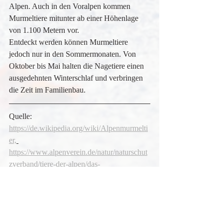
Alpen. Auch in den Voralpen kommen 
Murmeltiere mitunter ab einer Höhenlage 
von 1.100 Metern vor.
Entdeckt werden können Murmeltiere 
jedoch nur in den Sommermonaten. Von 
Oktober bis Mai halten die Nagetiere einen 
ausgedehnten Winterschlaf und verbringen 
die Zeit im Familienbau.
Quelle: 
https://de.wikipedia.org/wiki/Alpenmurmelti
er,
https://www.alpenverein.de/natur/naturschut
zverband/tiere-der-alpen/das-
murmeltier_aid_31841.html,
https://www.berchtesgaden.de/nationalpark/p
flanzen-tiere/tiere/murmeltier
Wildtiere
Tiere
Murmeltier
Berge
Alpen
Südtirol
Hörnchen