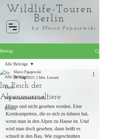
Wildlife-Touren
Berlin
by Marco Papajewski
Beitrag
Alle Beiträge
Marco Papajewski
Alle Beiträge
20. Aug. 2021
2 Min. Lesezeit
Im Reich der
Tiere
Alpenmurmeltiere
Wie unterscheiden sich...
Hören und nicht gesehen werden. Eine 
Reisen
Kernkompetenz, die es sich zu lohnen hat, 
wenn man in den Alpen zu Hause ist. Und 
wird man doch gesehen, dann heißt es 
schnell in den Bau. Wie zugeschnitten 