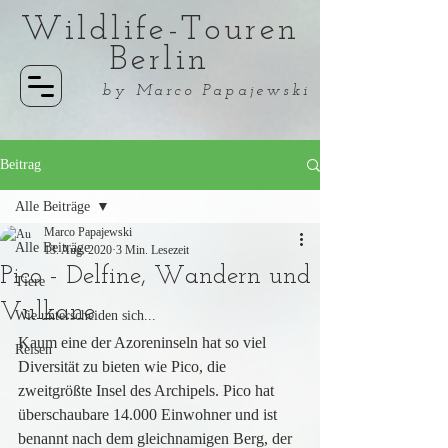
Wildlife-Touren
Berlin
by Marco Papajewski
Beitrag
Alle Beiträge
Marco Papajewski
Alle Beiträge
13. Aug. 2020
3 Min. Lesezeit
Pico - Delfine, Wandern und
Tiere
Vulkane
Wie unterscheiden sich...
Kaum eine der Azoreninseln hat so viel 
Reisen
Diversität zu bieten wie Pico, die 
zweitgrößte Insel des Archipels. Pico hat 
überschaubare 14.000 Einwohner und ist 
benannt nach dem gleichnamigen Berg, der 