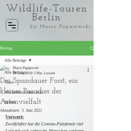
Wildlife-Touren
Berlin
by Marco Papajewski
Beitrag
Alle Beiträge
Marco Papajewski
Alle Beiträge
18. Dez. 2020
3 Min. Lesezeit
Der Spandauer Forst, ein
Tiere
kleines Paradies der
Wie unterscheiden sich...
Artenvielfalt
Reisen
Aktualisiert:
3. Juni 2021
Vorwort:
Zweifelsfrei hat die Corona-Pandemie viel 
Leid mit sich gebracht. Menschen verloren 