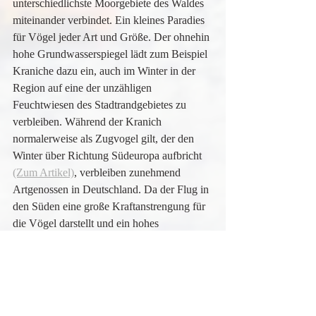
unterschiedlichste Moorgebiete des Waldes 
miteinander verbindet. Ein kleines Paradies 
für Vögel jeder Art und Größe. Der ohnehin 
hohe Grundwasserspiegel lädt zum Beispiel 
Kraniche dazu ein, auch im Winter in der 
Region auf eine der unzähligen 
Feuchtwiesen des Stadtrandgebietes zu 
verbleiben. Während der Kranich 
normalerweise als Zugvogel gilt, der den 
Winter über Richtung Südeuropa aufbricht 
(Zum Artikel)
,
 verbleiben zunehmend 
Artgenossen in Deutschland. Da der Flug in 
den Süden eine große Kraftanstrengung für 
die Vögel darstellt und ein hohes 
Nahrungsaufkommen (u.a. Maisfelder), 
sowie der Klimawandel hier ihre Mitschuld 
tragen, sieht man den Kranich zunehmend 
immer öfters.
Mit etwas Glück lässt sich aber auch der 