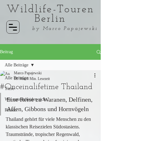
Wildlife-Touren
Berlin
by Marco Papajewski
Beitrag
Alle Beiträge
Marco Papajewski
Alle Beiträge
18. Mai
6 Min. Lesezeit
#Onceinalifetime Thailand
Tiere
Eine Reise zu Waranen, Delfinen, 
Wie unterscheiden sich...
Affen, Gibbons und Hornvögeln
Reisen
Thailand gehört für viele Menschen zu den 
klassischen Reisezielen Südostasiens. 
Traumstrände, tropischer Regenwald, 