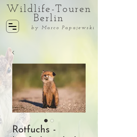
Wildlife-Touren
Berlin
by Marco Papajewski
Rotfuchs -