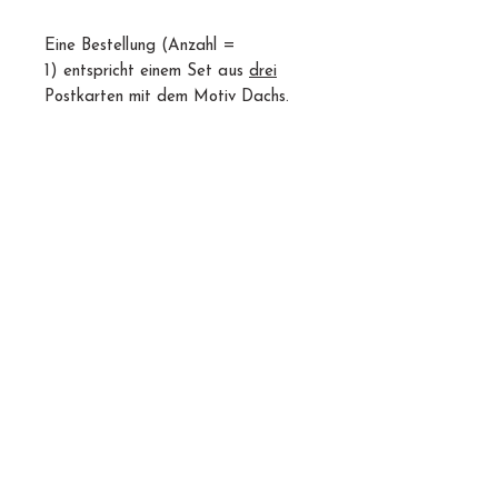
Eine Bestellung (Anzahl =
1) entspricht einem Set aus
drei
Postkarten mit dem Motiv Dachs.
DIN-Format
A6 (14,8 x 10,5 cm)
Material
300 g Bilderdruck matt
Veredelung
einseitig folienkaschiert matt - Veredelung
Farbigkeit
auf der Vorder-/Außenseite
4/4-farbig
Weiterverarbeitung
Ohne abgerundete Ecken