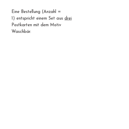
Eine Bestellung (Anzahl =
1) entspricht einem Set aus
drei
Postkarten mit dem Motiv
Waschbär.
DIN-Format
A6 (14,8 x 10,5 cm)
Material
300 g Bilderdruck matt
Veredelung
einseitig folienkaschiert matt - Veredelung
Farbigkeit
auf der Vorder-/Außenseite
4/4-farbig
Weiterverarbeitung
Ohne abgerundete Ecken