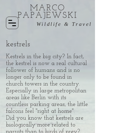
MARCO
PAPAJEWSKI
Wildlife & Travel
kestrels
Kestrels in the big city? In fact,
the kestrel is now a real cultural
follower of humans and is no
longer only to be found in
church towers in the country.
Especially in large metropolitan
areas like Berlin with its
countless parking areas, the little
falcons feel "right at home".
Did you know that kestrels are
biologically more related to
parrots than to birds of prey?