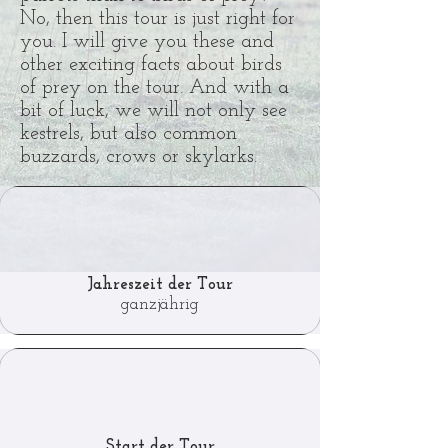
No, then this tour is just right for
you. I will give you these and
other exciting facts about birds
of prey on the tour. And with a
bit of luck, we will not only see
kestrels, but also common
buzzards, crows or skylarks.
Jahreszeit der Tour
ganzjährig
Start der Tour