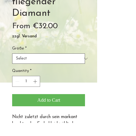
fliegender
Diamant
Sale
From
€32.00
Price
zzgl. Versand
Größe
*
Quantity
*
Add to Cart
Nicht zuletzt durch sein markant
leuchtendes Federkleid zählt der
Eisvogel zu unserer aller