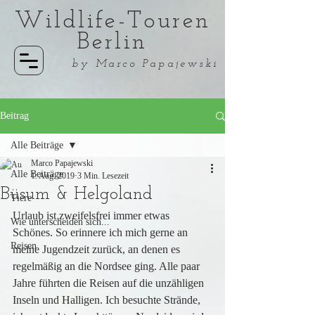
Wildlife-Touren
Berlin
by Marco Papajewski
Beitrag
Alle Beiträge
Marco Papajewski
Alle Beiträge
1. Aug. 2019
3 Min. Lesezeit
Büsum & Helgoland
Tiere
Urlaub ist zweifelsfrei immer etwas 
Wie unterscheiden sich...
Schönes. So erinnere ich mich gerne an 
Reisen
meine Jugendzeit zurück, an denen es 
regelmäßig an die Nordsee ging. Alle paar 
Jahre führten die Reisen auf die unzähligen 
Inseln und Halligen. Ich besuchte Strände, 